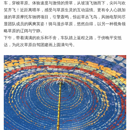
车，穿梭草原。体验速度与激情的滑草，从坡顶飞驰而下，尖叫与欢
笑齐飞！近距离喂羊，感受与草原生灵的互动温情。更有令人心跳加
速的草原摩托车驰骋项目，引擎轰鸣，惊起草丛飞鸟，风驰电掣间尽
显团队成员的飒爽英姿！骑马漫步草原，悠然自得，以另一种视角领
略草原的辽阔与宁静。
下午，带着满满的欢乐和不舍，车队踏上返程之路，于傍晚平安抵
达，为此次草原自驾团建画上圆满句号。