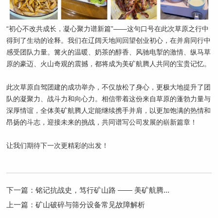
“初心不改共成长，凝心聚力谱新篇”——这句口号在此次草原之行中
得到了生动的诠释。我们在辽阔天地间回望创业初心，在并肩同行中
感受团队力量。篝火的温暖、奶茶的醇香、风驰电掣的激情、纵马草
原的豪迈、火山奇观的震撼，都将成为美矿航腾人共同的宝贵记忆。
此次草原自驾团建的成功举办，不仅放松了身心，更极大地提升了团
队的凝聚力、战斗力和向心力。相信带着这份来自草原的蓬勃力量与
深厚情谊，全体美矿航腾人定能继续携手并肩，以更加饱满的热情和
昂扬的斗志，迎接未来的挑战，共同谱写公司发展的崭新篇章！
让我们期待下一次更精彩的出发！
下一篇：
铭记抗战史，笃行矿山路 —— 美矿航腾...
上一篇：
矿山破碎与筛分设备常见故障解析