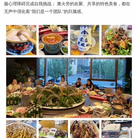
服心理障碍完成自我挑战；
篝火旁的欢聚、共享的特色美食，都在
无声中强化着
“我们是一个团队”的归属感。