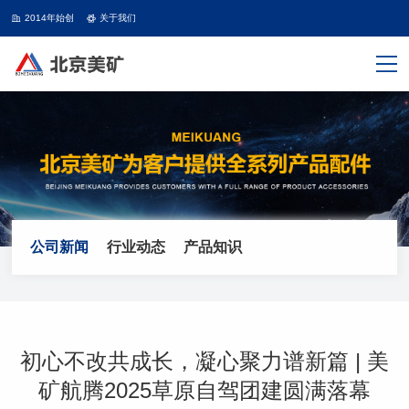
2014年始创
关于我们
公司新闻
行业动态
产品知识
初心不改共成长，凝心聚力谱新篇 | 美
矿航腾2025草原自驾团建圆满落幕