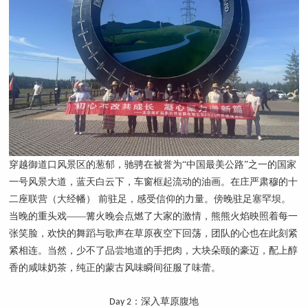
穿越御道口风景区的葱郁，驰骋在被誉为
“中国最美公路”之一的国家
一号风景大道，蓝天白云下，车窗框起流动的油画。在庄严肃穆的十
驻足塞罕坝
二座联营（大经幡） 前驻足，感受信仰的力量。傍晚
。
当晚的重头戏
——篝火晚会点燃了大家的激情，熊熊火焰映照着每一
张笑脸，欢快的舞蹈与歌声在草原夜空下回荡，团队的心也在此刻紧
紧相连。当然，少不了品尝地道的手把肉，大块朵颐的豪迈，配上醇
香的咸味奶茶，纯正的蒙古风味瞬间征服了味蕾。
：深入草原腹地
Day 2