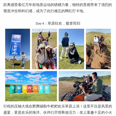
距离感受着亿万年前地质运动的磅礴力量，独特的景观带来了强烈的
视觉冲击和科幻感，成为了此行难忘的网红打卡地。
：草原狂欢，载誉而归
Day 4
行程的压轴大戏在辉腾锡勒牛粑粑欢乐草原上演！这里不仅是风景的
盛宴，更是欢乐的海洋。伙伴们尽情释放活力：坐上童趣十足的小火